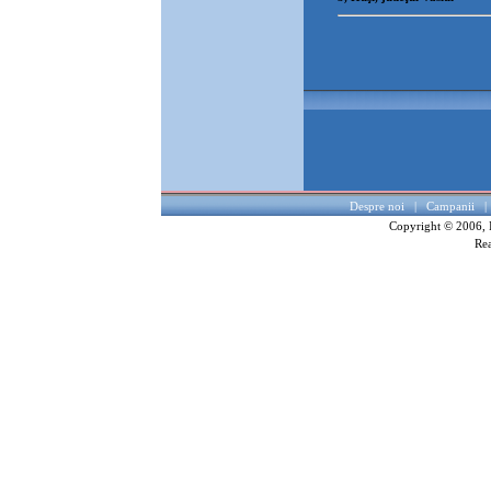
aplicare din data de
01.01.2025
4.
Informatii de
interes public
5.
IMPORTANT -
Inregistrarea
Contractelor
Colective de Munca
6.
FORMULARE
servicii publice.
Despre noi
|
Campanii
Copyright © 2006, I
Rea