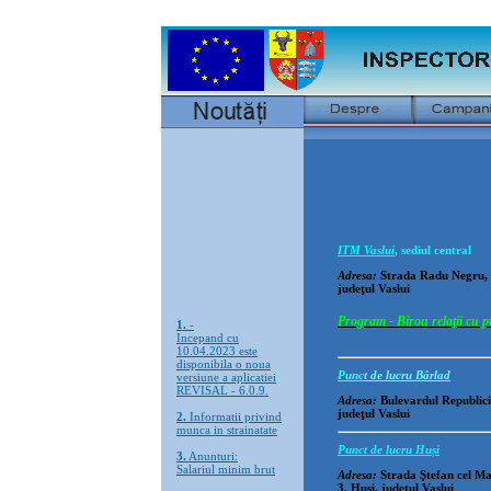
ITM
Vaslui
, sediul central
Adresa
:
Strada
Radu
Negru
,
judeţ
ul
Vaslui
1.
-
Program - Birou relații cu p
Incepand cu
10.04.2023 este
disponibila o noua
versiune a aplicatiei
Punc
t de lucru Bâ
rlad
REVISAL - 6.0.9.
Adresa
:
Bulevardul
Republici
2.
Informatii privind
jude
ţ
ul
Vaslui
munca in strainatate
3.
Anunturi:
Punct de lucru Huși
Salariul minim brut
stabilit conform H.
Adresa
:
Strada
Ş
tefan cel Mar
1506/27.11.2024, cu
3, Hu
ş
i
, jude
ţ
ul
Vaslui