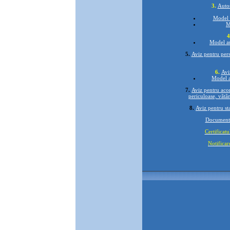
aplicare din data de
3.
Autor
01.01.2025
Model 
4.
Informatii de
M
interes public
4
5.
IMPORTANT -
Model au
Inregistrarea
5.
Aviz pentru per
Contractelor
Colective de Munca
6.
Avi
6.
FORMULARE
Model a
servicii publice.
7.
Aviz pentru acor
periculoase, vãtãm
8.
Aviz pentru st
Documente 
Certificatu
Notificar