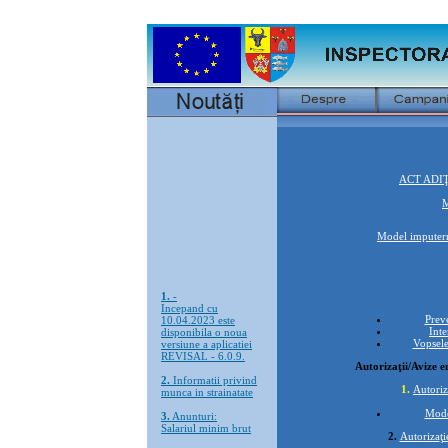
ACT ADI
M
Model imputerni
1.
-
Incepand cu
10.04.2023 este
Preve
disponibila o noua
Inte
versiune a aplicatiei
Vopsele
REVISAL - 6.0.9.
Autoriza
ţ
ii/Avize e
2.
Informatii privind
munca in strainatate
1.
Autoriza
3.
Anunturi:
Mode
Salariul minim brut
stabilit conform H.
2.
Autoriza
ţ
i
1506/27.11.2024, cu